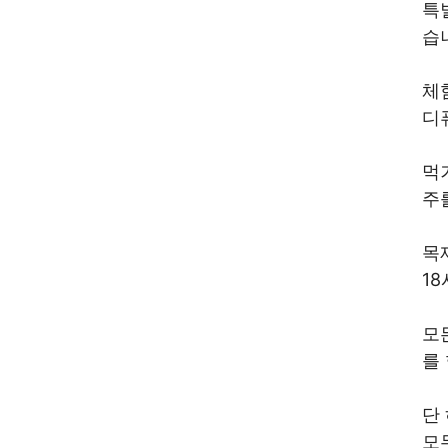
특
습
체
디
먹
주
목
1
모
를
단
모