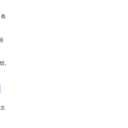
 축
등
방,
양조