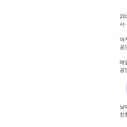
2
사
여
공
매일
공
낮
진