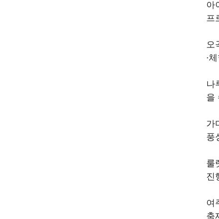
아
프
오
·
나
을
가
풍
룰
진
여
축