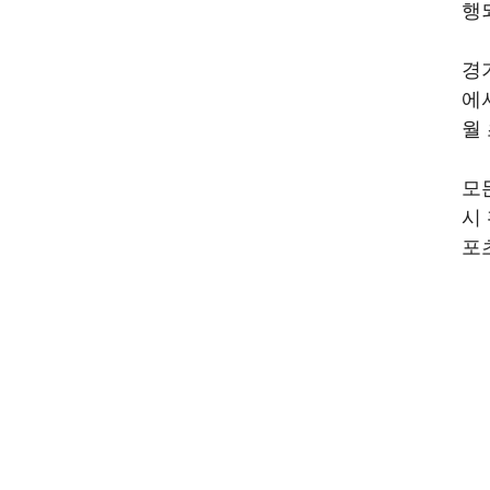
행
경
에
월
모
시
포