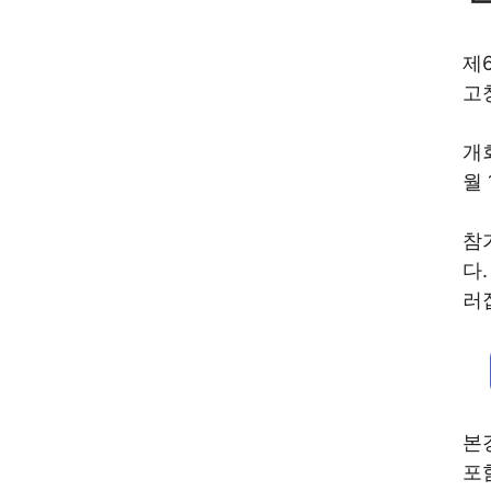
제
고
개
월
참
다.
러
본
포