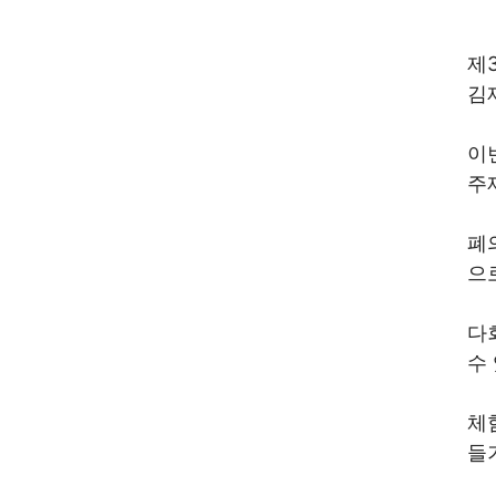
제
김
이
주
폐
으
다
수
체
들