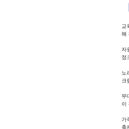
교
해
자
정
노
크
무
이
가
축