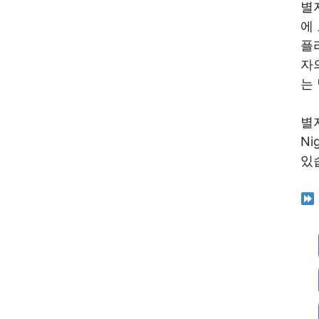
별
에
플
자
는
별자
N
있