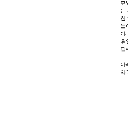
휴
는
한
들
야
휴
필
아
약